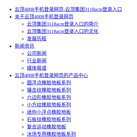
云顶4008手机登录网页-云顶集团3118acm登录入口
关于云顶4008手机登录网页
云顶集团3118acm登录入口的简介
云顶集团3118acm登录入口的文化
发展历程
新闻资讯
公司新闻
行业新闻
媒体报道
云顶4008手机登录网页的产品中心
圆浮点橡胶地板系列
锤击纹橡胶地板系列
六边形橡胶地板系列
小方纹橡胶地板系列
迷你小浮点橡胶地板
石板纹橡胶地板系列
复合运动橡胶地板
冰场专用橡胶地板系列