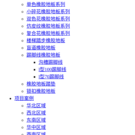
单色橡胶地板系列
小碎花橡胶地板系列
双色花橡胶地板系列
仿皮纹橡胶地板系列
复合花橡胶地板系列
楼梯踏步橡胶地板
盲道橡胶地板
踢脚线橡胶地板
沟槽踢脚线
l型100踢脚线
l型70踢脚线
橡胶地板踏垫
锁扣橡胶地板
项目案例
华北区域
西北区域
东南区域
华中区域
西南区域