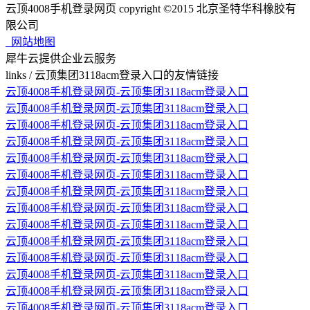
云顶4008手机登录网页 copyright ©2015 北京圣特华科橡胶有
限公司
网站地图
犀牛云提供企业云服务
links
/
云顶集团3118acm登录入口的友情链接
云顶4008手机登录网页-云顶集团3118acm登录入口
云顶4008手机登录网页-云顶集团3118acm登录入口
云顶4008手机登录网页-云顶集团3118acm登录入口
云顶4008手机登录网页-云顶集团3118acm登录入口
云顶4008手机登录网页-云顶集团3118acm登录入口
云顶4008手机登录网页-云顶集团3118acm登录入口
云顶4008手机登录网页-云顶集团3118acm登录入口
云顶4008手机登录网页-云顶集团3118acm登录入口
云顶4008手机登录网页-云顶集团3118acm登录入口
云顶4008手机登录网页-云顶集团3118acm登录入口
云顶4008手机登录网页-云顶集团3118acm登录入口
云顶4008手机登录网页-云顶集团3118acm登录入口
云顶4008手机登录网页-云顶集团3118acm登录入口
云顶4008手机登录网页-云顶集团3118acm登录入口