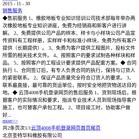
2015
-
11
-
30
销售服务
◆售前服务 1、橡胶地板专业知识培训公司技术部每年举办两
次橡胶地板专业知识讲座，免费为经销商和新客户进行讲
解。 2、免费提供公司产品的样本、样卡与小样块公司产品宣
传资料有工程样册，实样样卡和标准小样块，免费为所有客户
提供（长期提供）。 3、免费为客户提供工程图片、投标文件
所需的相关技术文件。 4、按照客户的要求试制各种样块和样
品。 5、按照客户的工程设计要求提供产品配套方案。◆ 合同
执行 1、合同签订后，有专人负责合同的执行，保持与订货人
的紧密联系。 2、保证产品质量完全符合订货人的要求。 3、
联系最直接，最可靠的货运单位，按时安全地把货物送达目的
地。◆ 云顶4008手机登录网页的售后服务 1、货到现场后，根
据客户的实际情况和要求，指派专业技术人员到现场指导客户
施工，也可替客户承包工程。 2、项目竣工时，协助客户做
好...
more>>
共
2
条
页次1/1
云顶4008手机登录网页首页
尾页
北京圣特华科橡胶有限公司