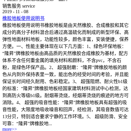
销售服务
service
2019
-
11
-
08
橡胶地板使用说明书
橡胶地板使用说明书橡胶地板是由天然橡胶、合成橡胶和其它
成分的高分子材料混合后通过高温硫化而制成的新型环保、高
弹性地面材料地板，功能性较多，颜色丰富，安装便捷，保养
方便。一、性能主要体现在以下几方面：1、绿色环保地板：
“隆昇”牌橡胶地板由高品质的天然橡胶合成橡胶为基材，配方
体系不含任何重金属的填充材料和颜料，不含pvc，不含石
粉，是绿色环保产品。2、 超强耐磨：“隆昇”牌橡胶地板的颜
色从内到外保持表里一致，能出色的经受时间的考验，并且能
保证长时间经久耐用、色彩稳定。3、 超强阻燃、耐火性b1级
的标准：“隆昇”牌橡胶地板经国家建筑材料测试中心检测，达
到高防火等级b1级。耐烟蒂烫烧，经烟蒂烫烧的痕迹的地方可
消除。4、 超强的吸音性能：“隆昇”牌橡胶地板具有超强的吸
音性能，大限度地吸收噪音和回声，经检测，其吸音数值可达
13分贝，特别适合要求宁静的工作环境。5、 超级防滑、安全
可靠：“隆昇”牌橡胶地...
more>>