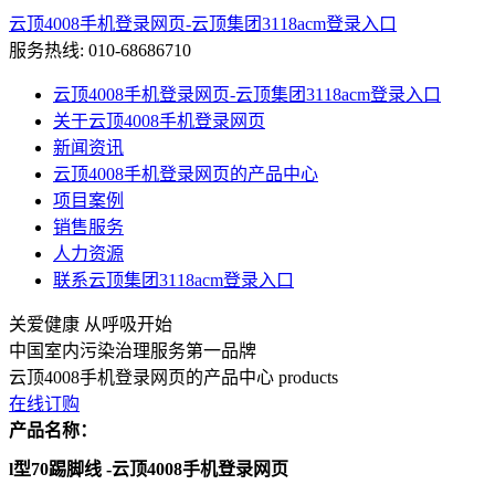
云顶4008手机登录网页-云顶集团3118acm登录入口
服务热线:
010-68686710
云顶4008手机登录网页-云顶集团3118acm登录入口
关于云顶4008手机登录网页
新闻资讯
云顶4008手机登录网页的产品中心
项目案例
销售服务
人力资源
联系云顶集团3118acm登录入口
关爱健康 从呼吸开始
中国室内污染治理服务第一品牌
云顶4008手机登录网页的产品中心
products
在线订购
产品名称：
l型70踢脚线 -云顶4008手机登录网页