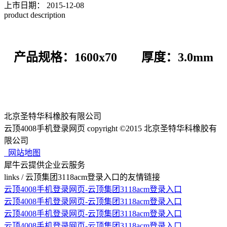
上市日期：
2015-12-08
product description
产品规格：1600x70 厚度：3.0mm
北京圣特华科橡胶有限公司
云顶4008手机登录网页 copyright ©2015 北京圣特华科橡胶有
限公司
网站地图
犀牛云提供企业云服务
links
/
云顶集团3118acm登录入口的友情链接
云顶4008手机登录网页-云顶集团3118acm登录入口
云顶4008手机登录网页-云顶集团3118acm登录入口
云顶4008手机登录网页-云顶集团3118acm登录入口
云顶4008手机登录网页-云顶集团3118acm登录入口