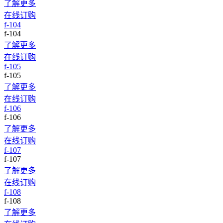
了解更多
在线订购
f-104
f-104
了解更多
在线订购
f-105
f-105
了解更多
在线订购
f-106
f-106
了解更多
在线订购
f-107
f-107
了解更多
在线订购
f-108
f-108
了解更多