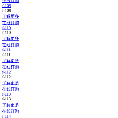
在线订购
f-109
f-109
了解更多
在线订购
f-110
f-110
了解更多
在线订购
f-111
f-111
了解更多
在线订购
f-112
f-112
了解更多
在线订购
f-113
f-113
了解更多
在线订购
f-114