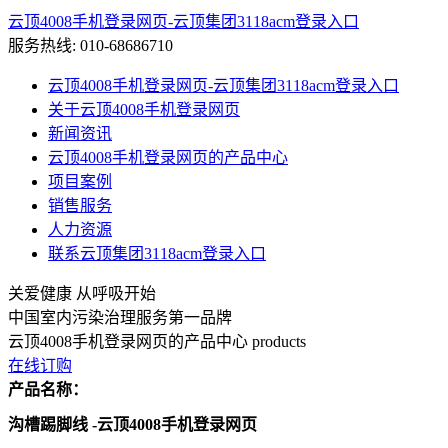
云顶4008手机登录网页-云顶集团3118acm登录入口
服务热线:
010-68686710
云顶4008手机登录网页-云顶集团3118acm登录入口
关于云顶4008手机登录网页
新闻资讯
云顶4008手机登录网页的产品中心
项目案例
销售服务
人力资源
联系云顶集团3118acm登录入口
关爱健康 从呼吸开始
中国室内污染治理服务第一品牌
云顶4008手机登录网页的产品中心
products
在线订购
产品名称：
沟槽踢脚线 -云顶4008手机登录网页