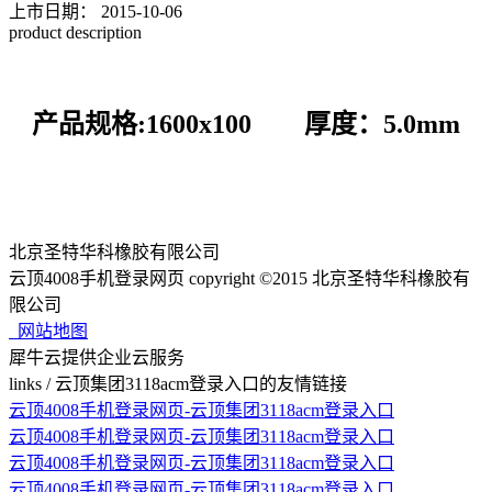
上市日期：
2015-10-06
product description
产品规格:1600x100 厚度：5.0mm
北京圣特华科橡胶有限公司
云顶4008手机登录网页 copyright ©2015 北京圣特华科橡胶有
限公司
网站地图
犀牛云提供企业云服务
links
/
云顶集团3118acm登录入口的友情链接
云顶4008手机登录网页-云顶集团3118acm登录入口
云顶4008手机登录网页-云顶集团3118acm登录入口
云顶4008手机登录网页-云顶集团3118acm登录入口
云顶4008手机登录网页-云顶集团3118acm登录入口