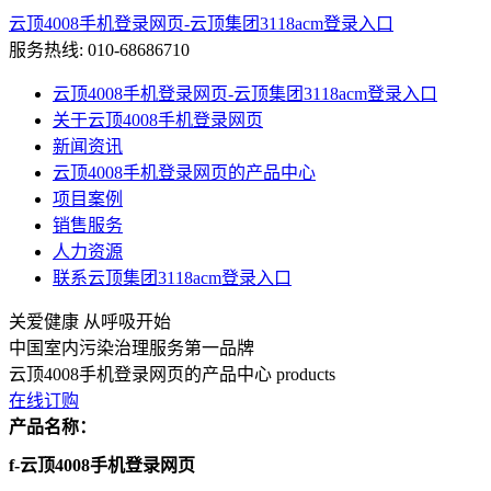
云顶4008手机登录网页-云顶集团3118acm登录入口
服务热线:
010-68686710
云顶4008手机登录网页-云顶集团3118acm登录入口
关于云顶4008手机登录网页
新闻资讯
云顶4008手机登录网页的产品中心
项目案例
销售服务
人力资源
联系云顶集团3118acm登录入口
关爱健康 从呼吸开始
中国室内污染治理服务第一品牌
云顶4008手机登录网页的产品中心
products
在线订购
产品名称：
f-云顶4008手机登录网页