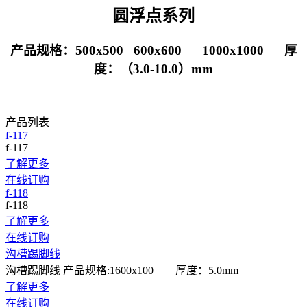
圆浮点系列
产品规格：500x500 600x600 1000x1000 厚
度：（3.0-10.0）mm
产品列表
f-117
f-117
了解更多
在线订购
f-118
f-118
了解更多
在线订购
沟槽踢脚线
沟槽踢脚线 产品规格:1600x100 厚度：5.0mm
了解更多
在线订购