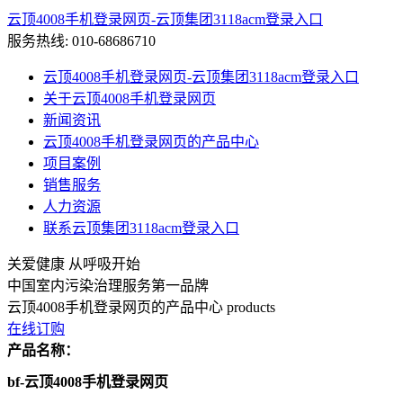
云顶4008手机登录网页-云顶集团3118acm登录入口
服务热线:
010-68686710
云顶4008手机登录网页-云顶集团3118acm登录入口
关于云顶4008手机登录网页
新闻资讯
云顶4008手机登录网页的产品中心
项目案例
销售服务
人力资源
联系云顶集团3118acm登录入口
关爱健康 从呼吸开始
中国室内污染治理服务第一品牌
云顶4008手机登录网页的产品中心
products
在线订购
产品名称：
bf-云顶4008手机登录网页