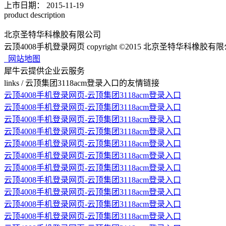
上市日期：
2015-11-19
product description
北京圣特华科橡胶有限公司
云顶4008手机登录网页 copyright ©2015 北京圣特华科橡胶有
网站地图
犀牛云提供企业云服务
links
/
云顶集团3118acm登录入口的友情链接
云顶4008手机登录网页-云顶集团3118acm登录入口
云顶4008手机登录网页-云顶集团3118acm登录入口
云顶4008手机登录网页-云顶集团3118acm登录入口
云顶4008手机登录网页-云顶集团3118acm登录入口
云顶4008手机登录网页-云顶集团3118acm登录入口
云顶4008手机登录网页-云顶集团3118acm登录入口
云顶4008手机登录网页-云顶集团3118acm登录入口
云顶4008手机登录网页-云顶集团3118acm登录入口
云顶4008手机登录网页-云顶集团3118acm登录入口
云顶4008手机登录网页-云顶集团3118acm登录入口
云顶4008手机登录网页-云顶集团3118acm登录入口