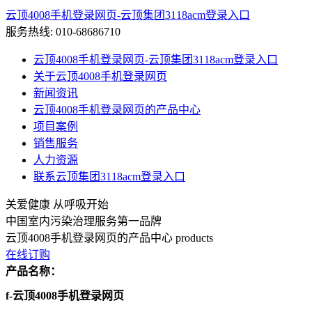
云顶4008手机登录网页-云顶集团3118acm登录入口
服务热线:
010-68686710
云顶4008手机登录网页-云顶集团3118acm登录入口
关于云顶4008手机登录网页
新闻资讯
云顶4008手机登录网页的产品中心
项目案例
销售服务
人力资源
联系云顶集团3118acm登录入口
关爱健康 从呼吸开始
中国室内污染治理服务第一品牌
云顶4008手机登录网页的产品中心
products
在线订购
产品名称：
f-云顶4008手机登录网页