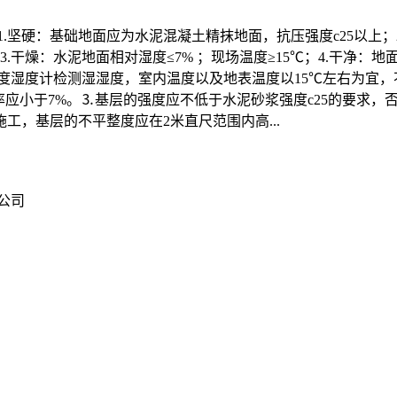
.坚硬：基础地面应为水泥混凝土精抹地面，抗压强度c25以上；
3.干燥：水泥地面相对湿度≤7% ；现场温度≥15℃；4.干净
度湿度计检测湿湿度，室内温度以及地表温度以15℃左右为宜，不
率应小于7%。⒊基层的强度应不低于水泥砂浆强度c25的要求
工，基层的不平整度应在2米直尺范围内高...
限公司