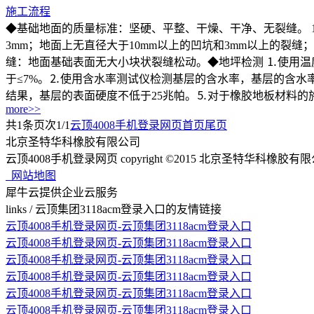
施工流程
◆基础地面的质量标准：坚硬、平整、干燥、干净、无裂缝。 1
3mm；地面上无直径大于10mm以上的凹坑和3mm以上的裂缝；
缝：地面基础表面无大小块状裂缝松动。◆地坪检测 ⒈使用温
于≤7%。⒉使用含水率测试仪检测基层的含水率，基层的含水
结果，基层的表面硬度不低于25兆帕。⒌对于橡胶地板材料的施
more>>
共
1
条
页次1/1
云顶4008手机登录网页首页
尾页
北京圣特华科橡胶有限公司
云顶4008手机登录网页 copyright ©2015 北京圣特华科橡胶有
网站地图
犀牛云提供企业云服务
links
/
云顶集团3118acm登录入口的友情链接
云顶4008手机登录网页-云顶集团3118acm登录入口
云顶4008手机登录网页-云顶集团3118acm登录入口
云顶4008手机登录网页-云顶集团3118acm登录入口
云顶4008手机登录网页-云顶集团3118acm登录入口
云顶4008手机登录网页-云顶集团3118acm登录入口
云顶4008手机登录网页-云顶集团3118acm登录入口