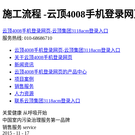
施工流程 -云顶4008手机登录
云顶4008手机登录网页-云顶集团3118acm登录入口
服务热线:
010-68686710
云顶4008手机登录网页-云顶集团3118acm登录入口
关于云顶4008手机登录网页
新闻资讯
云顶4008手机登录网页的产品中心
项目案例
销售服务
人力资源
联系云顶集团3118acm登录入口
关爱健康 从呼吸开始
中国室内污染治理服务第一品牌
销售服务
service
2015
-
11
-
17