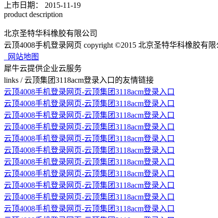
上市日期：
2015-11-19
product description
北京圣特华科橡胶有限公司
云顶4008手机登录网页 copyright ©2015 北京圣特华科橡胶有
网站地图
犀牛云提供企业云服务
links
/
云顶集团3118acm登录入口的友情链接
云顶4008手机登录网页-云顶集团3118acm登录入口
云顶4008手机登录网页-云顶集团3118acm登录入口
云顶4008手机登录网页-云顶集团3118acm登录入口
云顶4008手机登录网页-云顶集团3118acm登录入口
云顶4008手机登录网页-云顶集团3118acm登录入口
云顶4008手机登录网页-云顶集团3118acm登录入口
云顶4008手机登录网页-云顶集团3118acm登录入口
云顶4008手机登录网页-云顶集团3118acm登录入口
云顶4008手机登录网页-云顶集团3118acm登录入口
云顶4008手机登录网页-云顶集团3118acm登录入口
云顶4008手机登录网页-云顶集团3118acm登录入口