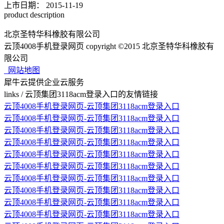
上市日期：
2015-11-19
product description
北京圣特华科橡胶有限公司
云顶4008手机登录网页 copyright ©2015 北京圣特华科橡胶有
限公司
网站地图
犀牛云提供企业云服务
links
/
云顶集团3118acm登录入口的友情链接
云顶4008手机登录网页-云顶集团3118acm登录入口
云顶4008手机登录网页-云顶集团3118acm登录入口
云顶4008手机登录网页-云顶集团3118acm登录入口
云顶4008手机登录网页-云顶集团3118acm登录入口
云顶4008手机登录网页-云顶集团3118acm登录入口
云顶4008手机登录网页-云顶集团3118acm登录入口
云顶4008手机登录网页-云顶集团3118acm登录入口
云顶4008手机登录网页-云顶集团3118acm登录入口
云顶4008手机登录网页-云顶集团3118acm登录入口
云顶4008手机登录网页-云顶集团3118acm登录入口