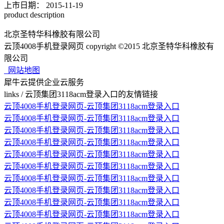
上市日期：
2015-11-19
product description
北京圣特华科橡胶有限公司
云顶4008手机登录网页 copyright ©2015 北京圣特华科橡胶有
限公司
网站地图
犀牛云提供企业云服务
links
/
云顶集团3118acm登录入口的友情链接
云顶4008手机登录网页-云顶集团3118acm登录入口
云顶4008手机登录网页-云顶集团3118acm登录入口
云顶4008手机登录网页-云顶集团3118acm登录入口
云顶4008手机登录网页-云顶集团3118acm登录入口
云顶4008手机登录网页-云顶集团3118acm登录入口
云顶4008手机登录网页-云顶集团3118acm登录入口
云顶4008手机登录网页-云顶集团3118acm登录入口
云顶4008手机登录网页-云顶集团3118acm登录入口
云顶4008手机登录网页-云顶集团3118acm登录入口
云顶4008手机登录网页-云顶集团3118acm登录入口