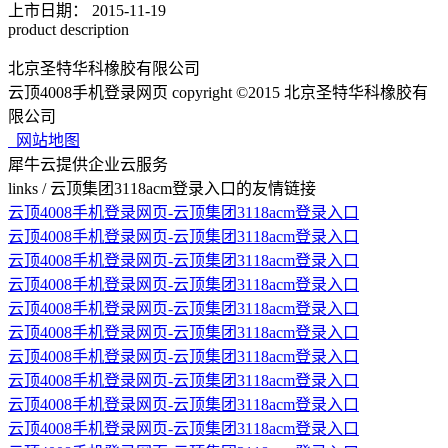
上市日期：
2015-11-19
product description
北京圣特华科橡胶有限公司
云顶4008手机登录网页 copyright ©2015 北京圣特华科橡胶有
限公司
网站地图
犀牛云提供企业云服务
links
/
云顶集团3118acm登录入口的友情链接
云顶4008手机登录网页-云顶集团3118acm登录入口
云顶4008手机登录网页-云顶集团3118acm登录入口
云顶4008手机登录网页-云顶集团3118acm登录入口
云顶4008手机登录网页-云顶集团3118acm登录入口
云顶4008手机登录网页-云顶集团3118acm登录入口
云顶4008手机登录网页-云顶集团3118acm登录入口
云顶4008手机登录网页-云顶集团3118acm登录入口
云顶4008手机登录网页-云顶集团3118acm登录入口
云顶4008手机登录网页-云顶集团3118acm登录入口
云顶4008手机登录网页-云顶集团3118acm登录入口