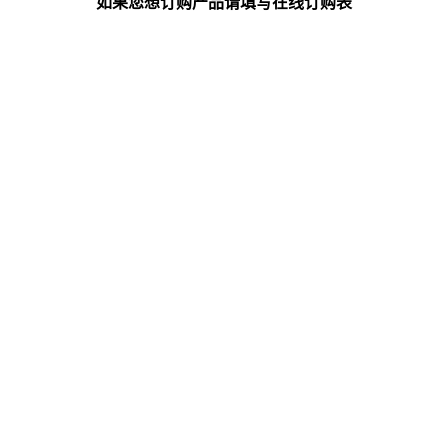
如果您想订购产品请填写在线订购表