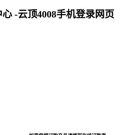
心 -云顶4008手机登录网页