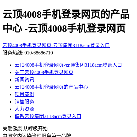
云顶4008手机登录网页的产品
中心 -云顶4008手机登录网页
云顶4008手机登录网页-云顶集团3118acm登录入口
服务热线:
010-68686710
云顶4008手机登录网页-云顶集团3118acm登录入口
关于云顶4008手机登录网页
新闻资讯
云顶4008手机登录网页的产品中心
项目案例
销售服务
人力资源
联系云顶集团3118acm登录入口
关爱健康 从呼吸开始
中国室内污染治理服务第一品牌