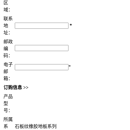
区
域：
联系
*
地
址：
邮政
编
码：
电子
*
邮
箱：
订购信息 >>
产品
型
号：
所属
系
石板纹橡胶地板系列