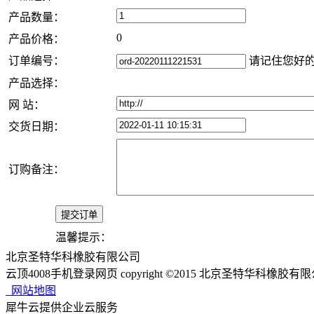
产品数量：
0
产品价格：
订单编号：
请记住您好
产品选择：
网 站：
交货日期：
订购备注：
温馨提示：
北京圣特华科橡胶有限公司
云顶4008手机登录网页 copyright ©2015 北京圣特华科橡胶有
网站地图
犀牛云提供企业云服务