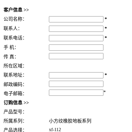
客户信息 >>
公司名称：
*
联系人：
*
联系电话：
*
手 机：
传 真：
所在区域：
联系地址：
*
邮政编码：
*
电子邮箱：
订购信息 >>
产品型号：
所属系列：
小方纹橡胶地板系列
xf-112
产品选择：