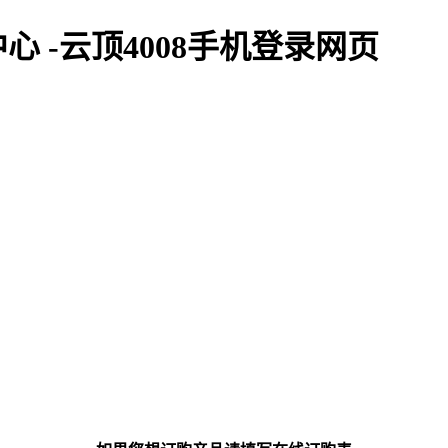
心 -云顶4008手机登录网页