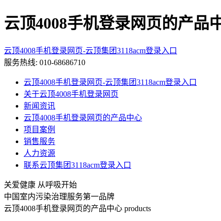
云顶4008手机登录网页的产品中
云顶4008手机登录网页-云顶集团3118acm登录入口
服务热线:
010-68686710
云顶4008手机登录网页-云顶集团3118acm登录入口
关于云顶4008手机登录网页
新闻资讯
云顶4008手机登录网页的产品中心
项目案例
销售服务
人力资源
联系云顶集团3118acm登录入口
关爱健康 从呼吸开始
中国室内污染治理服务第一品牌
云顶4008手机登录网页的产品中心
products