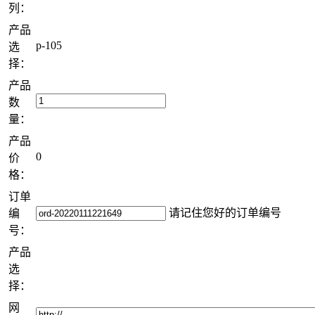
列：
产品
p-105
选
择：
产品
数
量：
产品
0
价
格：
订单
请记住您好的订单编号
编
号：
产品
选
择：
网