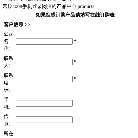
云顶4008手机登录网页的产品中心
products
如果您想订购产品请填写在线订购表
客户信息 >>
公司
*
名
称：
联系
*
人：
联系
*
电
话：
手
机：
传
真：
所在