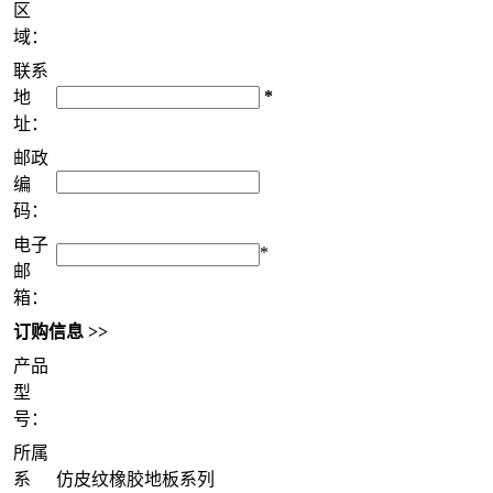
区
域：
联系
*
地
址：
邮政
编
码：
电子
*
邮
箱：
订购信息 >>
产品
型
号：
所属
系
仿皮纹橡胶地板系列