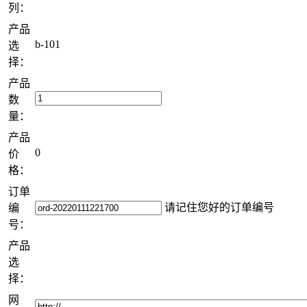
列：
产品
b-101
选
择：
产品
数
量：
产品
0
价
格：
订单
请记住您好的订单编号
编
号：
产品
选
择：
网