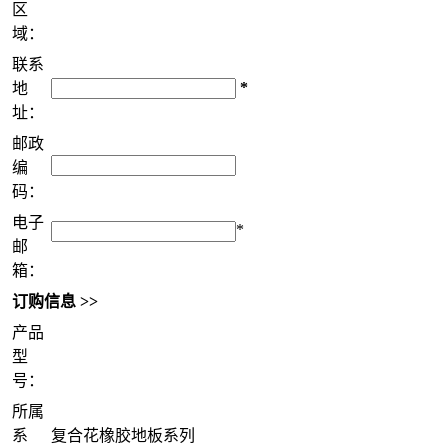
区
域：
联系
*
地
址：
邮政
编
码：
电子
*
邮
箱：
订购信息 >>
产品
型
号：
所属
系
复合花橡胶地板系列