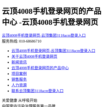
云顶4008手机登录网页的产品
中心 -云顶4008手机登录网页
云顶4008手机登录网页-云顶集团3118acm登录入口
服务热线:
010-68686710
云顶4008手机登录网页-云顶集团3118acm登录入口
关于云顶4008手机登录网页
新闻资讯
云顶4008手机登录网页的产品中心
项目案例
销售服务
人力资源
联系云顶集团3118acm登录入口
关爱健康 从呼吸开始
中国室内污染治理服务第一品牌