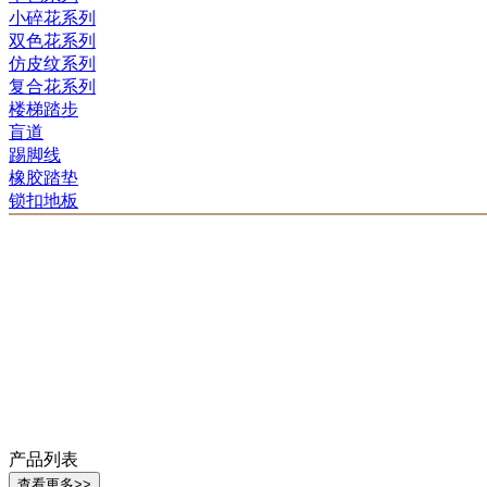
小碎花系列
双色花系列
仿皮纹系列
复合花系列
楼梯踏步
盲道
踢脚线
橡胶踏垫
锁扣地板
产品列表