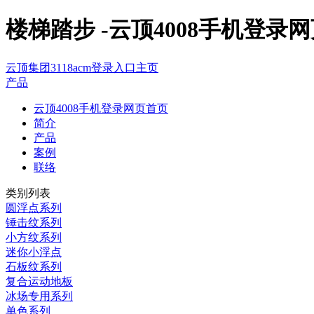
楼梯踏步 -云顶4008手机登录
云顶集团3118acm登录入口主页
产品
云顶4008手机登录网页首页
简介
产品
案例
联络
类别列表
圆浮点系列
锤击纹系列
小方纹系列
迷你小浮点
石板纹系列
复合运动地板
冰场专用系列
单色系列