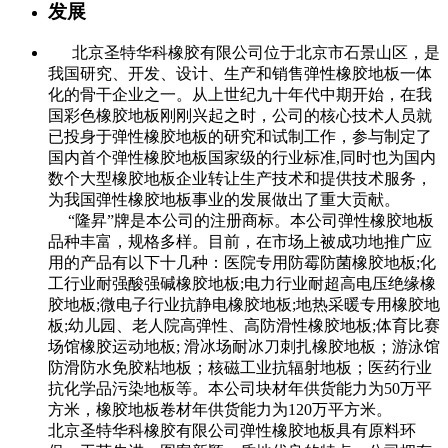
发展
北京圣特华科橡胶有限公司位于北京市石景山区，是
我国研究、开发、设计、生产和销售弹性橡胶地板一体
化的骨干企业之一。从上世纪九十年代中期开始，在我
国彩色橡胶地板刚刚兴起之时，公司的核心技术人员就
已投身于弹性橡胶地板的研究和试制工作，参与制定了
国内首个弹性橡胶地板国家级的行业标准,同时也为国内
数个大型橡胶地板企业转让生产技术和提供技术服务，
为我国弹性橡胶地板事业的发展做出了重大贡献。
“隆昇”牌是本公司的注册商标。本公司弹性橡胶地板
品种丰富，规格多样。目前，在市场上被成功地推广应
用的产品有以下十几种：医院专用防霉防菌橡胶地板;化
工行业耐强酸强碱橡胶地板;电力行业耐超高电压绝缘橡
胶地板;微电子行业抗静电橡胶地板;地热采暖专用橡胶地
板;幼儿园、老人院高弹性、高防滑性橡胶地板;体育比赛
场馆橡胶运动地板; 滑冰场耐冰刀刺扎橡胶地板；游泳馆
防滑防水免胶粘地板；核磁工业抗辐射地板；医药行业
抗化学品污染地板等。本公司块材年供货能力为50万平
方米，橡胶地板卷材年供货能力为120万平方米。
北京圣特华科橡胶有限公司弹性橡胶地板具有原料环