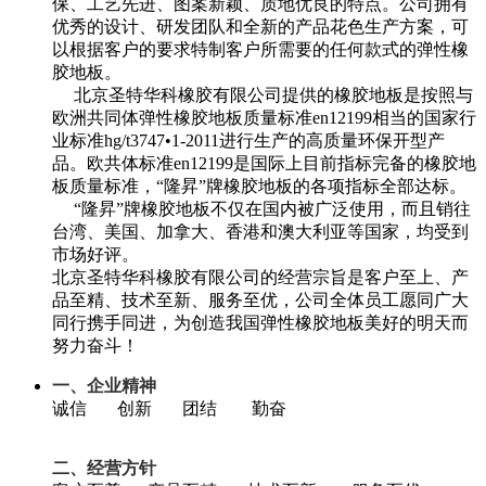
保、工艺先进、图案新颖、质地优良的特点。公司拥有
优秀的设计、研发团队和全新的产品花色生产方案，可
以根据客户的要求特制客户所需要的任何款式的弹性橡
胶地板。
北京圣特华科橡胶有限公司提供的橡胶地板是按照与
欧洲共同体弹性橡胶地板质量标准en12199相当的国家行
业标准hg/t3747•1-2011进行生产的高质量环保开型产
品。欧共体标准en12199是国际上目前指标完备的橡胶地
板质量标准，“隆昇”牌橡胶地板的各项指标全部达标。
“隆昇”牌橡胶地板不仅在国内被广泛使用，而且销往
台湾、美国、加拿大、香港和澳大利亚等国家，均受到
市场好评。
北京圣特华科橡胶有限公司的经营宗旨是客户至上、产
品至精、技术至新、服务至优，公司全体员工愿同广大
同行携手同进，为创造我国弹性橡胶地板美好的明天而
努力奋斗！
一、企业精神
诚信 创新 团结 勤奋
二、经营方针