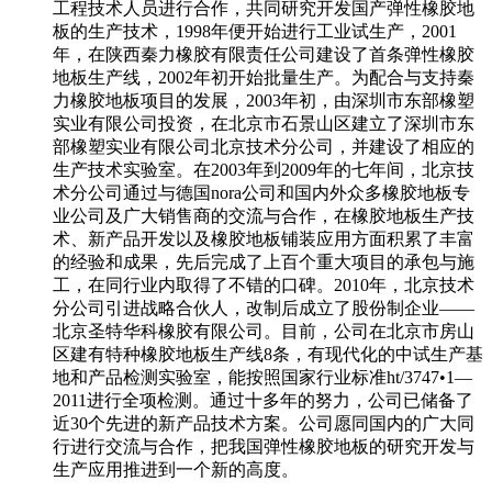
工程技术人员进行合作，共同研究开发国产弹性橡胶地
板的生产技术，1998年便开始进行工业试生产，2001
年，在陕西秦力橡胶有限责任公司建设了首条弹性橡胶
地板生产线，2002年初开始批量生产。为配合与支持秦
力橡胶地板项目的发展，2003年初，由深圳市东部橡塑
实业有限公司投资，在北京市石景山区建立了深圳市东
部橡塑实业有限公司北京技术分公司，并建设了相应的
生产技术实验室。在2003年到2009年的七年间，北京技
术分公司通过与德国nora公司和国内外众多橡胶地板专
业公司及广大销售商的交流与合作，在橡胶地板生产技
术、新产品开发以及橡胶地板铺装应用方面积累了丰富
的经验和成果，先后完成了上百个重大项目的承包与施
工，在同行业内取得了不错的口碑。2010年，北京技术
分公司引进战略合伙人，改制后成立了股份制企业——
北京圣特华科橡胶有限公司。目前，公司在北京市房山
区建有特种橡胶地板生产线8条，有现代化的中试生产基
地和产品检测实验室，能按照国家行业标准ht/3747•1—
2011进行全项检测。通过十多年的努力，公司已储备了
近30个先进的新产品技术方案。公司愿同国内的广大同
行进行交流与合作，把我国弹性橡胶地板的研究开发与
生产应用推进到一个新的高度。