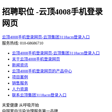
招聘职位 -云顶4008手机登录
网页
云顶4008手机登录网页-云顶集团3118acm登录入口
服务热线:
010-68686710
云顶4008手机登录网页-云顶集团3118acm登录入口
关于云顶4008手机登录网页
新闻资讯
云顶4008手机登录网页的产品中心
项目案例
销售服务
人力资源
联系云顶集团3118acm登录入口
关爱健康 从呼吸开始
中国室内污染治理服务第一品牌