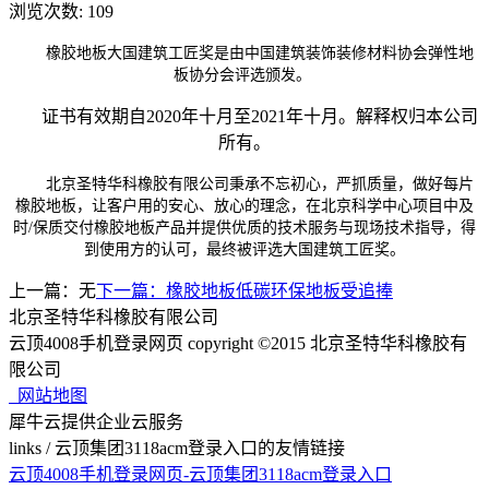
浏览次数:
109
橡胶地板大国建筑工匠奖是由中国建筑装饰装修材料协会弹性地
板协分会评选颁发。
证书有效期自2020年十月至2021年十月。解释权归本公司
所有。
北京圣特华科橡胶有限公司秉承不忘初心，严抓质量，做好每
片
橡胶地板，让客户用的安心、放心的理念，在北京科学中心项目中及
时
/
保质交付橡胶地板产品并提供优质的技术服务与现场技术指导，得
到使用方的认可，最终被评选大国建筑工匠奖。
上一篇：无
下一篇：
橡胶地板低碳环保地板受追捧
北京圣特华科橡胶有限公司
云顶4008手机登录网页 copyright ©2015 北京圣特华科橡胶有
限公司
网站地图
犀牛云提供企业云服务
links
/
云顶集团3118acm登录入口的友情链接
云顶4008手机登录网页-云顶集团3118acm登录入口