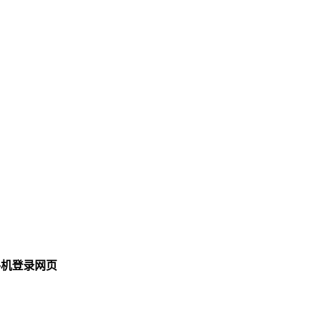
手机登录网页