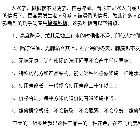
人老了，腿脚就不灵便了，容易摔倒。而这正是老人们最惧
的情况下，更容易发生老人和病人被滑倒的情况，为此许多人
款新型的洗手间专用
橡胶地板
。这款地板有以下特点：
1、高度防滑，尤其是地上有水的时候也不滑，即使人摔倒
2、隔凉保温，光脚站立其上，在严寒的冬天，脚底也不发
3、无味无臭，铺在密闭的洗手间里不会产生任何异味；
4、特殊的配方和产品结构，能让这种地板像瓷砖一样用水
5、使用寿命长，一般场合使用寿命二十年以上；
6、价格合理，每平方米的造价同普通瓷砖相当；
7、维修概率极低，不会破裂，不会脱落，不会空鼓，维修
下面的一组图片就是这种产品中的一种花色，在不同角度和