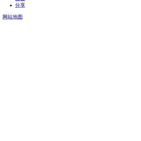
分享
网站地图