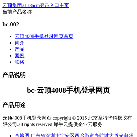
云顶集团3118acm登录入口主页
当前产品名称
bc-002
云顶4008手机登录网页首页
简介
产品
案例
联络
产品说明
bc-云顶4008手机登录网页
产品用途
云顶4008手机登录网页 copyright © 2015 北京圣特华科橡胶有
限公司.all rights reserved
犀牛云提供企业云服务
查地图
广东省深圳市宝安区西乡街道办航城大道光电研