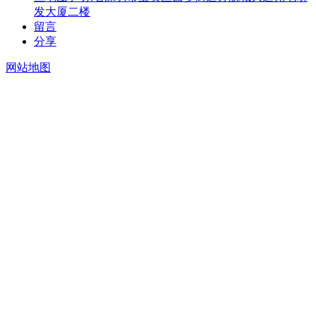
发大厦二楼
留言
分享
网站地图