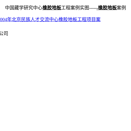
中国藏学研究中心
橡胶地板
工程案例实图-----
-橡胶地板
案例
2004年北京民族人才交流中心橡胶地板工程项目案
限公司