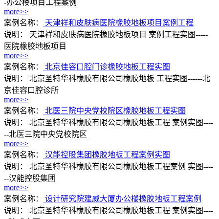
-办公楼项目工程案例
more>>
案例名称：
天津祥和皮肤病医院橡胶地板项目案例工程
说明：
天津祥和皮肤病医院橡胶地板项目 案例工程实图-----
医院橡胶地板项目
more>>
案例名称：
北京佳容口腔门诊橡胶地板工程实图
说明：
北京圣特华科橡胶有限公司橡胶地板 工程实图------北
京佳容口腔诊所
more>>
案例名称：
北医三院中央党校院区橡胶地板工程实图
说明：
北京圣特华科橡胶有限公司橡胶地板工程 案例实图----
--北医三院中央党校院区
more>>
案例名称：
汉能控股集团橡胶地板工程案例实图
说明：
北京圣特华科橡胶有限公司橡胶地板工程案例 实图----
--汉能控股集团
more>>
案例名称：
设计研究院建威大厦办公楼橡胶地板工程案例
说明：
北京圣特华科橡胶有限公司橡胶地板工程 案例实图----